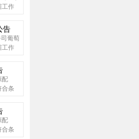
据工作
据比选
公告
公司葡萄
据工作
据比选
告
源配
符合条
欢迎具
事项公
告
源配
符合条
欢迎具