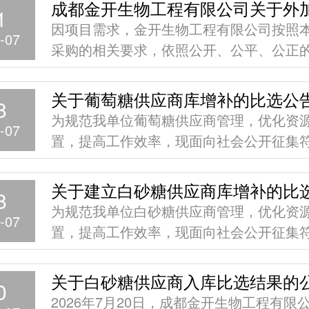
1
因项目需求，金开生物工程有限公司按照
-07
采购的相关要求，依照公开、公平、公正
则，拟采购一套自循环废糖浓缩器（双效
备，现将
关于葡萄糖供应商库增补的比选公
8
为规范我单位葡萄糖供应商管理，优化资
-07
置，提高工作效率，现面向社会公开征集
件的供应商加入我单位葡萄糖供应商库。
备相关
关于建立白砂糖供应商库增补的比
8
为规范我单位白砂糖供应商管理，优化资
-07
置，提高工作效率，现面向社会公开征集
件的供应商加入我单位白砂糖供应商库。
备相关
关于白砂糖供应商入库比选结果的
0
2026年7月20日，成都金开生物工程有限