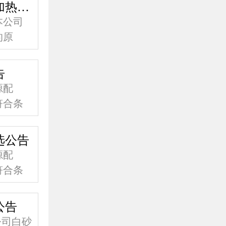
成都金开生物工程有限公司关于外加热自循环双效浓缩器设备采购公告
本公司
的原
）设
告
源配
符合条
欢迎具
选公告
源配
符合条
欢迎具
公告
公司白砂